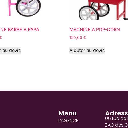
NE BARBE A PAPA
MACHINE A POP-CORN
€
150,00
€
r au devis
Ajouter au devis
© C au Carré - 2024.
Menu
Adres
06 rue de 
L’AGENCE
ZAC des 