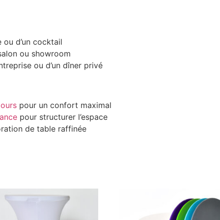
 ou d’un cocktail
n salon ou showroom
treprise ou d’un dîner privé
lours
pour un confort maximal
iance
pour structurer l’espace
ation de table raffinée