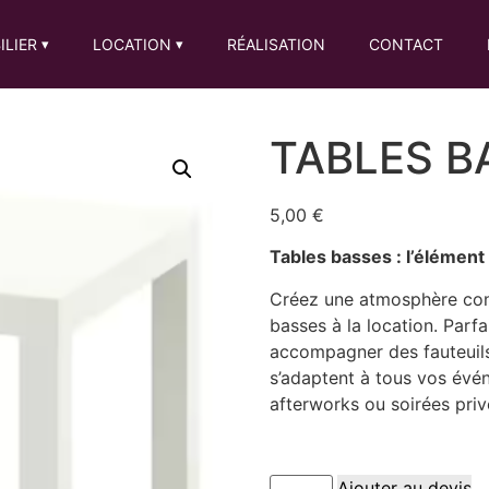
ILIER
LOCATION
RÉALISATION
CONTACT
▾
▾
TABLES B
5,00
€
Tables basses : l’élémen
Créez une atmosphère conv
basses à la location. Parf
accompagner des fauteuils
s’adaptent à tous vos évén
afterworks ou soirées priv
Ajouter au devis