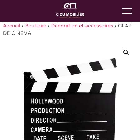
Accueil
/
Boutique
/
Décoration et accessoires
/ CLAP
DE CINEMA