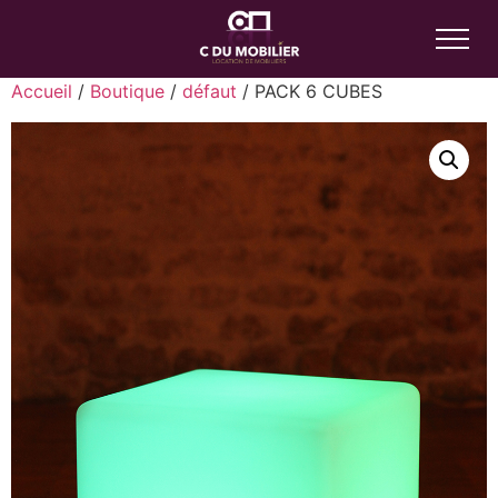
Accueil
/
Boutique
/
défaut
/ PACK 6 CUBES