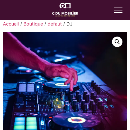
Accueil
/
Boutique
/
défaut
/ DJ